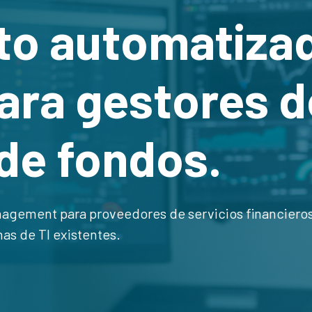
to automatiza
ra gestores d
de fondos.
agement para proveedores de servicios financieros 
as de TI existentes.