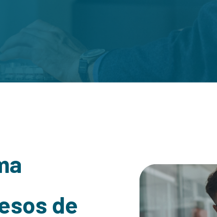
ma
cesos de