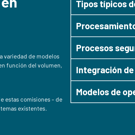
 en
Tipos típicos 
Procesamiento
Procesos segur
ia variedad de modelos
en función del volumen,
Integración de
Modelos de op
e estas comisiones – de
stemas existentes.